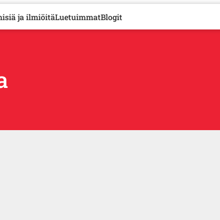
isiä ja ilmiöitä
Luetuimmat
Blogit
a