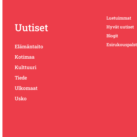
Luetuimmat
Uutiset
Hyvät uutiset
Blogit
Esirukouspals
Elämäntaito
Kotimaa
Kulttuuri
Tiede
Ulkomaat
Usko