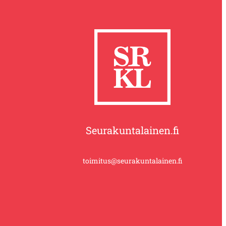
Seurakuntalainen.fi
toimitus@seurakuntalainen.fi