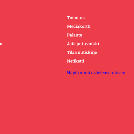
Toimitus
Mediakortti
Palaute
ta
Jätä juttuvinkki
Tilaa uutiskirje
Netiketti
Näytä omat evästeasetukseni