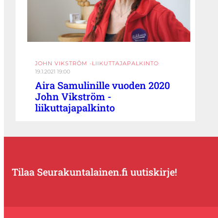
JOHN VIKSTRÖM -LIIKUTTAJAPALKINTO
19.1.2021 19:00
Aira Samulinille vuoden 2020
John Vikström -
liikuttajapalkinto
Tilaa Seurakuntalainen.fi uutiskirje!