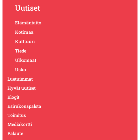
Uutiset
Elämäntaito
Kotimaa
Kulttuuri
Tiede
Ulkomaat
Usko
Luetuimmat
Hyvät uutiset
Blogit
Esirukouspalsta
Toimitus
Mediakortti
Palaute