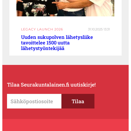
LEGACY LAUNCH 2026
31.10.2025 13:31
Uuden sukupolven lähetysliike
tavoittelee 1500 uutta
lähetystyöntekijää
Tilaa Seurakuntalainen.fi uutiskirje!