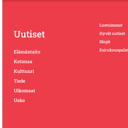
Luetuimmat
Uutiset
Hyvät uutiset
Blogit
Esirukouspals
Elämäntaito
Kotimaa
Kulttuuri
Tiede
Ulkomaat
Usko