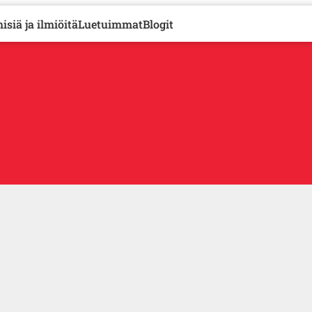
isiä ja ilmiöitä
Luetuimmat
Blogit