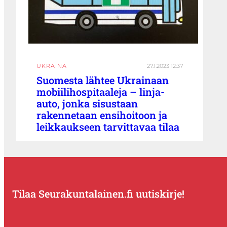
UKRAINA
27.1.2023 12:37
Suomesta lähtee Ukrainaan
mobiilihospitaaleja – linja-
auto, jonka sisustaan
rakennetaan ensihoitoon ja
leikkaukseen tarvittavaa tilaa
Tilaa Seurakuntalainen.fi uutiskirje!