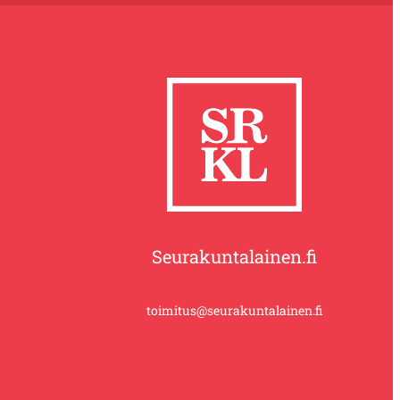
Seurakuntalainen.fi
toimitus@seurakuntalainen.fi