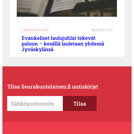
LAULUJUHLAT
18.2.2025 17:13
Evankeliset laulujuhlat tekevät
paluun – kesällä lauletaan yhdessä
Jyväskylässä
Tilaa Seurakuntalainen.fi uutiskirje!