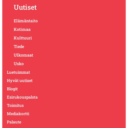
Uutiset
Elämäntaito
Kotimaa
Kulttuuri
Tiede
Ulkomaat
Usko
Luetuimmat
Hyvät uutiset
Blogit
Esirukouspalsta
Toimitus
Mediakortti
Palaute