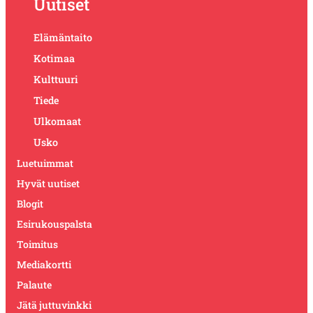
Uutiset
Elämäntaito
Kotimaa
Kulttuuri
Tiede
Ulkomaat
Usko
Luetuimmat
Hyvät uutiset
Blogit
Esirukouspalsta
Toimitus
Mediakortti
Palaute
Jätä juttuvinkki