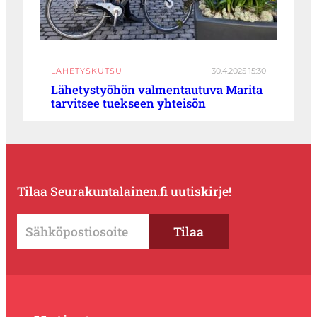
LÄHETYSKUTSU
30.4.2025 15:30
Lähetystyöhön valmentautuva Marita
tarvitsee tuekseen yhteisön
Tilaa Seurakuntalainen.fi uutiskirje!