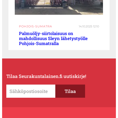
POHJOIS-SUMATRA
14.10.2025 12:10
Palmuöljy-siirtolaisuus on
mahdollisuus Sleyn lähetystyölle
Pohjois-Sumatralla
Tilaa Seurakuntalainen.fi uutiskirje!