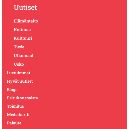
Uutiset
Elämäntaito
Kotimaa
Kulttuuri
Tiede
Ulkomaat
Usko
Luetuimmat
Hyvät uutiset
Blogit
Esirukouspalsta
Toimitus
Mediakortti
Palaute