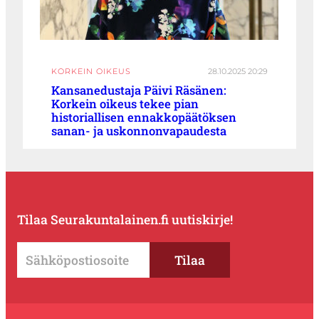
KORKEIN OIKEUS
28.10.2025 20:29
Kansanedustaja Päivi Räsänen:
Korkein oikeus tekee pian
historiallisen ennakkopäätöksen
sanan- ja uskonnonvapaudesta
Tilaa Seurakuntalainen.fi uutiskirje!