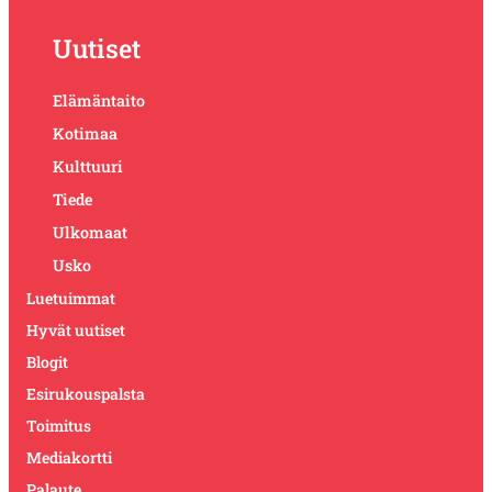
Uutiset
Elämäntaito
Kotimaa
Kulttuuri
Tiede
Ulkomaat
Usko
Luetuimmat
Hyvät uutiset
Blogit
Esirukouspalsta
Toimitus
Mediakortti
Palaute