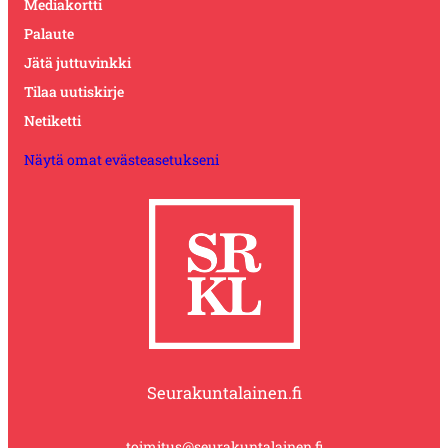
Mediakortti
Palaute
Jätä juttuvinkki
Tilaa uutiskirje
Netiketti
Näytä omat evästeasetukseni
Seurakuntalainen.fi
toimitus@seurakuntalainen.fi