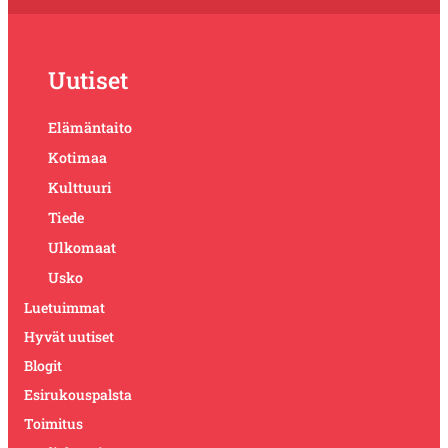
Uutiset
Elämäntaito
Kotimaa
Kulttuuri
Tiede
Ulkomaat
Usko
Luetuimmat
Hyvät uutiset
Blogit
Esirukouspalsta
Toimitus