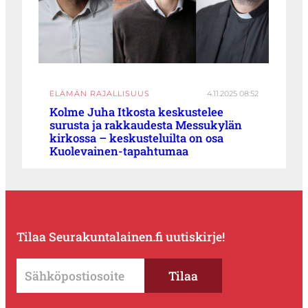
ELÄMÄN RAJALLISUUS
4.11.2025 08:52
Kolme Juha Itkosta keskustelee
surusta ja rakkaudesta Messukylän
kirkossa – keskusteluilta on osa
Kuolevainen-tapahtumaa
Tilaa Seurakuntalainen.fi uutiskirje!