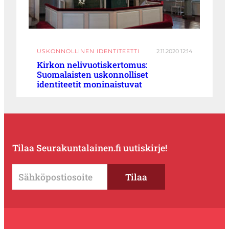
USKONNOLLINEN IDENTITEETTI
2.11.2020 12:14
Kirkon nelivuotiskertomus:
Suomalaisten uskonnolliset
identiteetit moninaistuvat
Tilaa Seurakuntalainen.fi uutiskirje!