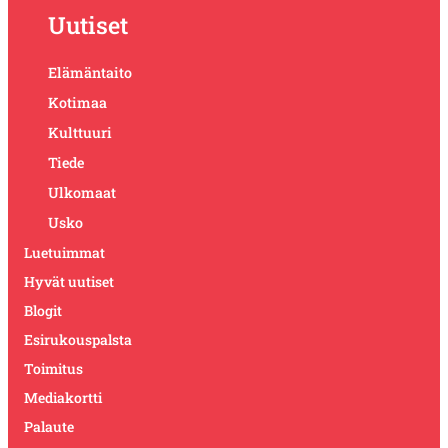
Uutiset
Elämäntaito
Kotimaa
Kulttuuri
Tiede
Ulkomaat
Usko
Luetuimmat
Hyvät uutiset
Blogit
Esirukouspalsta
Toimitus
Mediakortti
Palaute