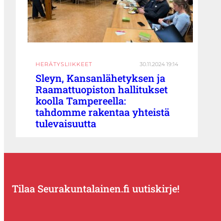
HERÄTYSLIIKKEET
30.11.2024 19:14
Sleyn, Kansanlähetyksen ja
Raamattuopiston hallitukset
koolla Tampereella:
tahdomme rakentaa yhteistä
tulevaisuutta
Tilaa Seurakuntalainen.fi uutiskirje!