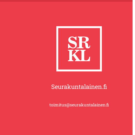
Seurakuntalainen.fi
toimitus@seurakuntalainen.fi