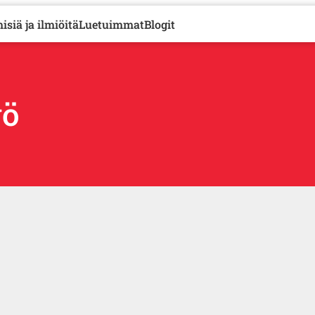
isiä ja ilmiöitä
Luetuimmat
Blogit
yö