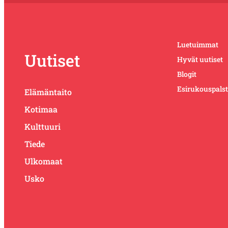
Luetuimmat
Uutiset
Hyvät uutiset
Blogit
Esirukouspals
Elämäntaito
Kotimaa
Kulttuuri
Tiede
Ulkomaat
Usko