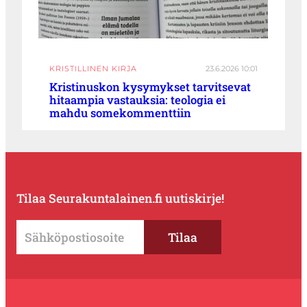
KRISTILLINEN KIRJA
23.6.2026 10:01
Kristinuskon kysymykset tarvitsevat
hitaampia vastauksia: teologia ei
mahdu somekommenttiin
Tilaa Seurakuntalainen.fi uutiskirje!