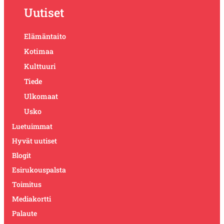
Uutiset
Elämäntaito
Kotimaa
Kulttuuri
Tiede
Ulkomaat
Usko
Luetuimmat
Hyvät uutiset
Blogit
Esirukouspalsta
Toimitus
Mediakortti
Palaute