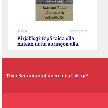
BLOGI
31.5.2021 12:25
Kirjablogi: Eipä taida olla
mitään uutta auringon alla.
Tilaa Seurakuntalainen.fi uutiskirje!