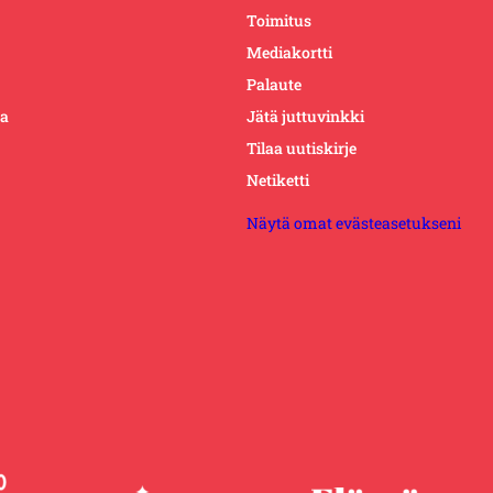
Toimitus
Mediakortti
Palaute
ta
Jätä juttuvinkki
Tilaa uutiskirje
Netiketti
Näytä omat evästeasetukseni