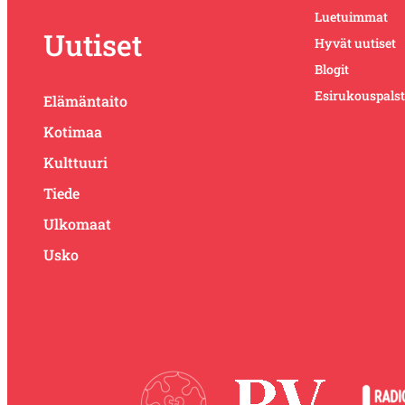
Luetuimmat
Uutiset
Hyvät uutiset
Blogit
Esirukouspals
Elämäntaito
Kotimaa
Kulttuuri
Tiede
Ulkomaat
Usko