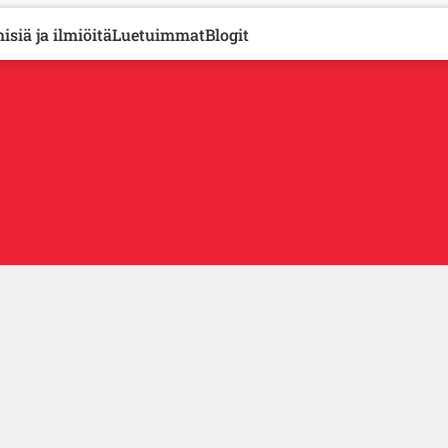
isiä ja ilmiöitä
Luetuimmat
Blogit