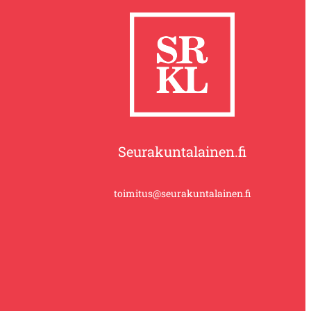
Seurakuntalainen.fi
toimitus@seurakuntalainen.fi