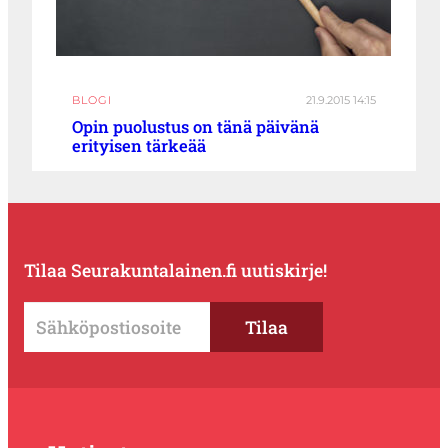
BLOGI
21.9.2015 14:15
Opin puolustus on tänä päivänä
erityisen tärkeää
Tilaa Seurakuntalainen.fi uutiskirje!