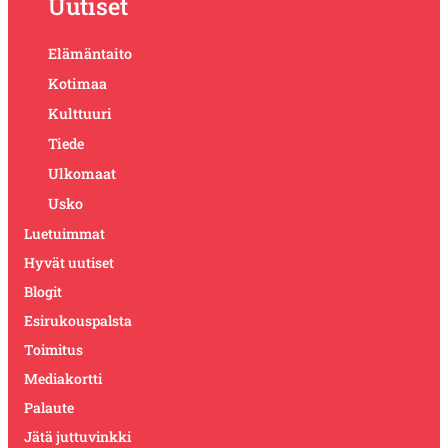
Uutiset
Elämäntaito
Kotimaa
Kulttuuri
Tiede
Ulkomaat
Usko
Luetuimmat
Hyvät uutiset
Blogit
Esirukouspalsta
Toimitus
Mediakortti
Palaute
Jätä juttuvinkki