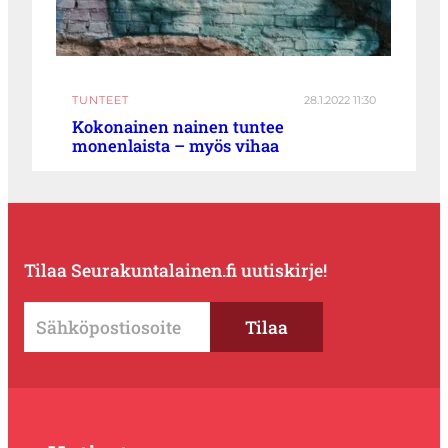
TUNTEET
28.1.2022 11:30
Kokonainen nainen tuntee
monenlaista – myös vihaa
Tilaa Seurakuntalainen.fi uutiskirje!