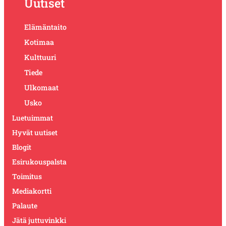
Uutiset
Elämäntaito
Kotimaa
Kulttuuri
Tiede
Ulkomaat
Usko
Luetuimmat
Hyvät uutiset
Blogit
Esirukouspalsta
Toimitus
Mediakortti
Palaute
Jätä juttuvinkki