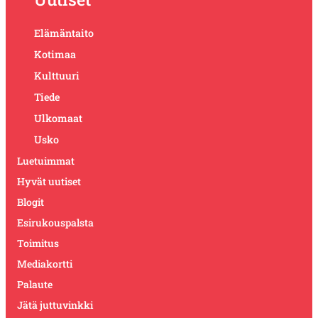
Elämäntaito
Kotimaa
Kulttuuri
Tiede
Ulkomaat
Usko
Luetuimmat
Hyvät uutiset
Blogit
Esirukouspalsta
Toimitus
Mediakortti
Palaute
Jätä juttuvinkki