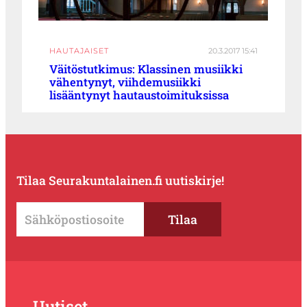
HAUTAJAISET
20.3.2017 15:41
Väitöstutkimus: Klassinen musiikki
vähentynyt, viihdemusiikki
lisääntynyt hautaustoimituksissa
Tilaa Seurakuntalainen.fi uutiskirje!
Uutiset