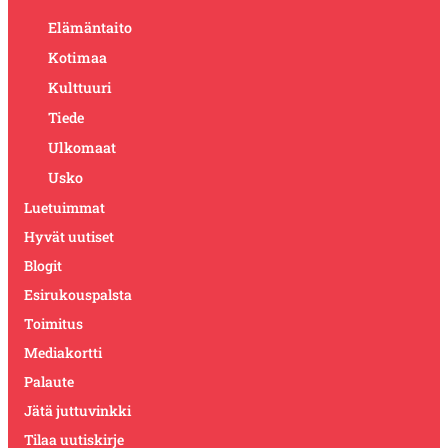
Elämäntaito
Kotimaa
Kulttuuri
Tiede
Ulkomaat
Usko
Luetuimmat
Hyvät uutiset
Blogit
Esirukouspalsta
Toimitus
Mediakortti
Palaute
Jätä juttuvinkki
Tilaa uutiskirje