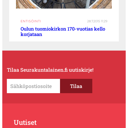
ENTISÖINTI
28.7.2015 11:29
Oulun tuomiokirkon 170-vuotias kello
korjataan
Tilaa Seurakuntalainen.fi uutiskirje!
Uutiset