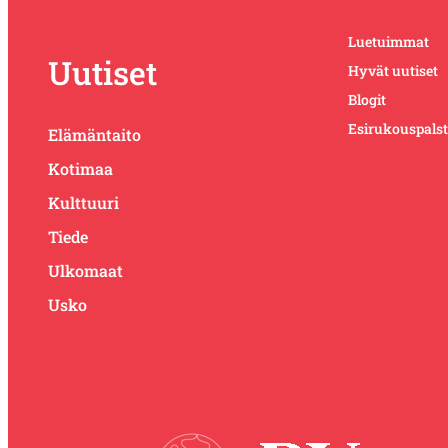
Luetuimmat
Uutiset
Hyvät uutiset
Blogit
Esirukouspals
Elämäntaito
Kotimaa
Kulttuuri
Tiede
Ulkomaat
Usko