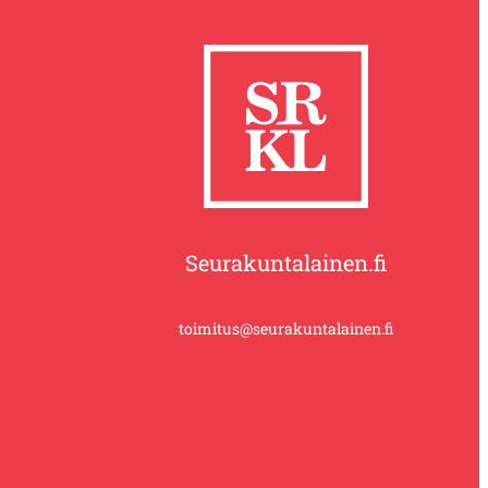
Seurakuntalainen.fi
toimitus@seurakuntalainen.fi