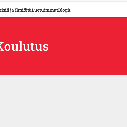
isiä ja ilmiöitä
Luetuimmat
Blogit
Koulutus