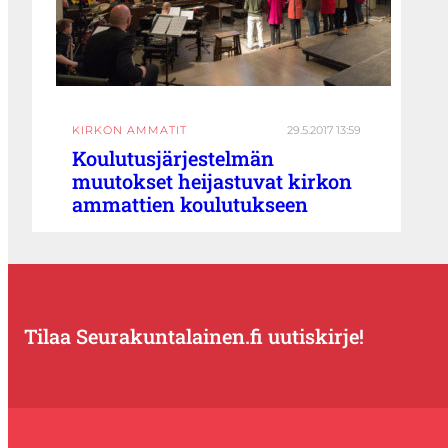
KIRKON AMMATIT
29.5.2017 13:59
Koulutusjärjestelmän
muutokset heijastuvat kirkon
ammattien koulutukseen
Tilaa Seurakuntalainen.fi uutiskirje!