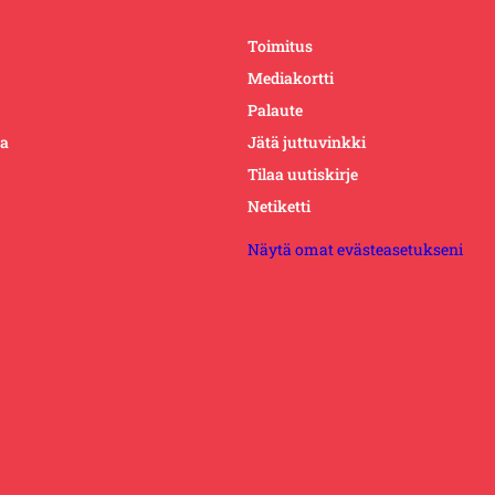
Toimitus
Mediakortti
Palaute
ta
Jätä juttuvinkki
Tilaa uutiskirje
Netiketti
Näytä omat evästeasetukseni