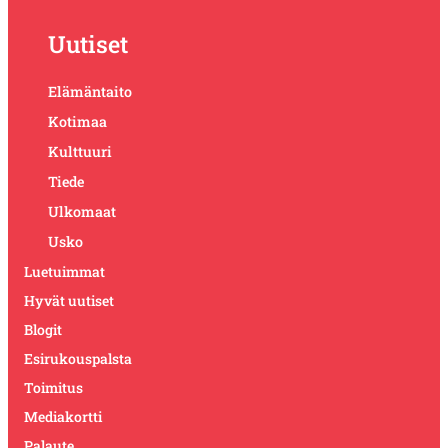
Uutiset
Elämäntaito
Kotimaa
Kulttuuri
Tiede
Ulkomaat
Usko
Luetuimmat
Hyvät uutiset
Blogit
Esirukouspalsta
Toimitus
Mediakortti
Palaute