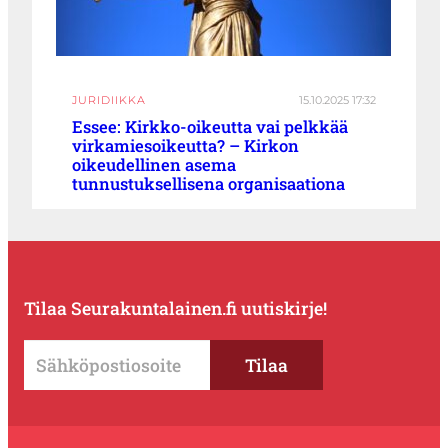
JURIDIIKKA
15.10.2025 17:32
Essee: Kirkko-oikeutta vai pelkkää
virkamiesoikeutta? – Kirkon
oikeudellinen asema
tunnustuksellisena organisaationa
Tilaa Seurakuntalainen.fi uutiskirje!