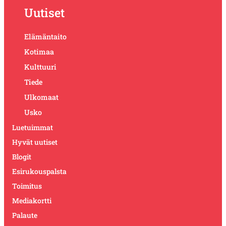
Uutiset
Elämäntaito
Kotimaa
Kulttuuri
Tiede
Ulkomaat
Usko
Luetuimmat
Hyvät uutiset
Blogit
Esirukouspalsta
Toimitus
Mediakortti
Palaute