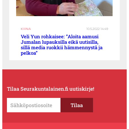
KIINA
10.5.2022 14:49
Veli Yun rohkaisee: ”Aloita aamusi
Jumalan lupauksilla eikä uutisilla,
sillä media ruokkii hämmennystä ja
pelkoa”
Tilaa Seurakuntalainen.fi uutiskirje!