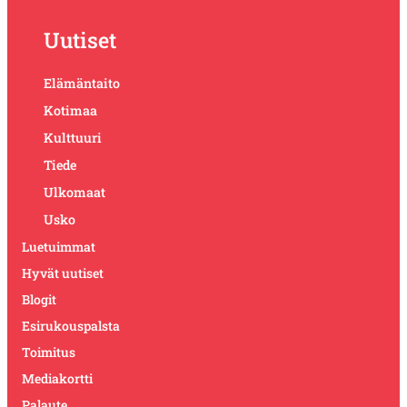
Uutiset
Elämäntaito
Kotimaa
Kulttuuri
Tiede
Ulkomaat
Usko
Luetuimmat
Hyvät uutiset
Blogit
Esirukouspalsta
Toimitus
Mediakortti
Palaute