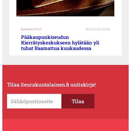
RAAMATUT
30.12.2025 09:35
Pääkaupunkiseudun
Kierrätyskeskukseen hylätään yli
tuhat Raamattua kuukaudessa
Tilaa Seurakuntalainen.fi uutiskirje!