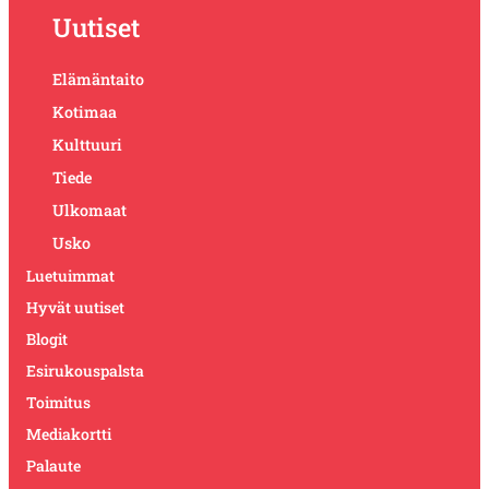
Uutiset
Elämäntaito
Kotimaa
Kulttuuri
Tiede
Ulkomaat
Usko
Luetuimmat
Hyvät uutiset
Blogit
Esirukouspalsta
Toimitus
Mediakortti
Palaute