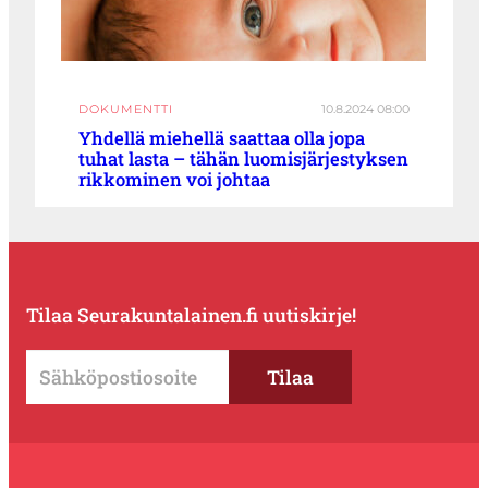
DOKUMENTTI
10.8.2024 08:00
Yhdellä miehellä saattaa olla jopa
tuhat lasta – tähän luomisjärjestyksen
rikkominen voi johtaa
Tilaa Seurakuntalainen.fi uutiskirje!