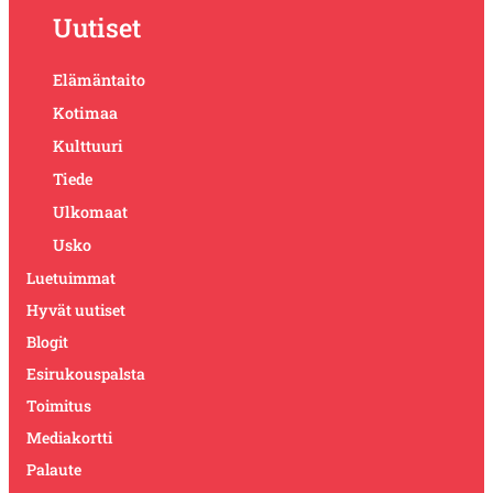
Uutiset
Elämäntaito
Kotimaa
Kulttuuri
Tiede
Ulkomaat
Usko
Luetuimmat
Hyvät uutiset
Blogit
Esirukouspalsta
Toimitus
Mediakortti
Palaute