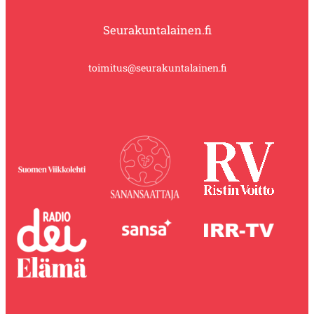
Seurakuntalainen.fi
toimitus@seurakuntalainen.fi