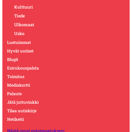
Kulttuuri
Tiede
Ulkomaat
Usko
Luetuimmat
Hyvät uutiset
Blogit
Esirukouspalsta
Toimitus
Mediakortti
Palaute
Jätä juttuvinkki
Tilaa uutiskirje
Netiketti
Näytä omat evästeasetukseni