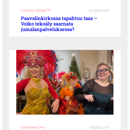
VIIKON DEBATTI
6.2.2025 16:21
Paavalinkirkossa tapahtuu taas –
Voiko tekoäly saarnata
jumalanpalveluksessa?
SAMBAKOHU
1.12.2022 21:31