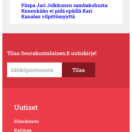
Piispa Jari Jolkkonen sambakohusta:
Kenenkään ei pidä epäillä Kari
Kanalan vilpittömyyttä
Tilaa Seurakuntalainen.fi uutiskirje!
Uutiset
Elämäntaito
Kotimaa