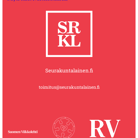
Seurakuntalainen.fi
toimitus@seurakuntalainen.fi