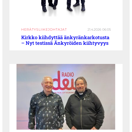
HERÄTYSLIIKEJOHTAJAT
21.4.2026 06:05
Kirkko kiihdyttää änkyränkarkotusta
– Nyt testissä Änkyröiden kiihtyvyys