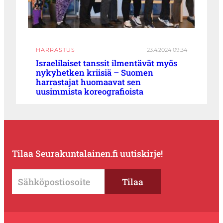
HARRASTUS
23.4.2024 09:34
Israelilaiset tanssit ilmentävät myös
nykyhetken kriisiä – Suomen
harrastajat huomaavat sen
uusimmista koreografioista
Tilaa Seurakuntalainen.fi uutiskirje!