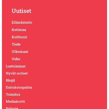
Uutiset
Elämäntaito
Kotimaa
Kulttuuri
Tiede
Ulkomaat
Usko
Luetuimmat
Hyvät uutiset
Blogit
Esirukouspalsta
Toimitus
Mediakortti
Palaute