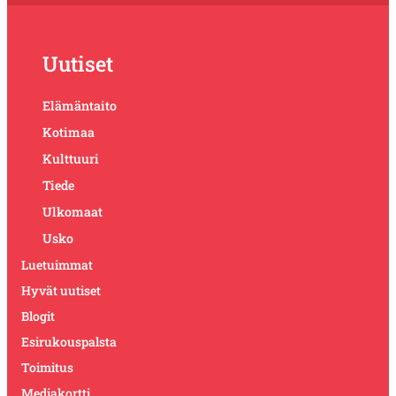
Uutiset
Elämäntaito
Kotimaa
Kulttuuri
Tiede
Ulkomaat
Usko
Luetuimmat
Hyvät uutiset
Blogit
Esirukouspalsta
Toimitus
Mediakortti