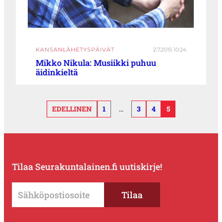
KANSANLÄHETYSPÄIVÄT
2.7.2015 10:24
Mikko Nikula: Musiikki puhuu
äidinkieltä
EDELLINEN
1
…
3
4
5
Tilaa Seurakuntalainen.fi uutiskirje!