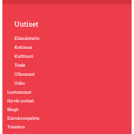
Uutiset
Elämäntaito
Kotimaa
Kulttuuri
Tiede
Ulkomaat
Usko
Luetuimmat
Hyvät uutiset
Blogit
Esirukouspalsta
Toimitus