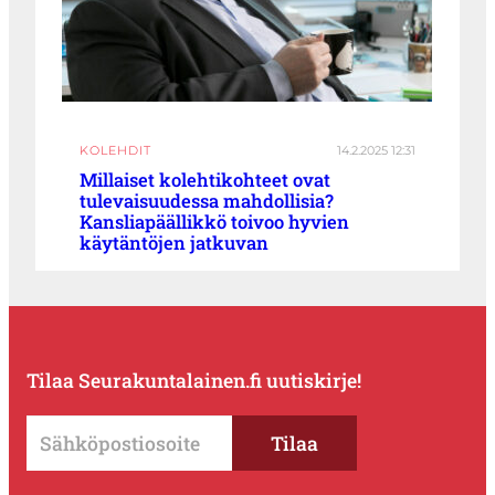
KOLEHDIT
14.2.2025 12:31
Millaiset kolehtikohteet ovat
tulevaisuudessa mahdollisia?
Kansliapäällikkö toivoo hyvien
käytäntöjen jatkuvan
Tilaa Seurakuntalainen.fi uutiskirje!