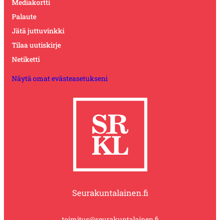
Mediakortti
Palaute
Jätä juttuvinkki
Tilaa uutiskirje
Netiketti
Näytä omat evästeasetukseni
Seurakuntalainen.fi
toimitus@seurakuntalainen.fi