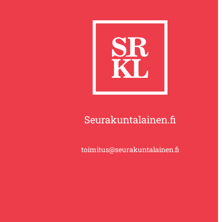
Seurakuntalainen.fi
toimitus@seurakuntalainen.fi