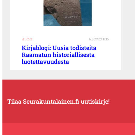
BLOGI
6.3.2020 11:15
Kirjablogi: Uusia todisteita
Raamatun historiallisesta
luotettavuudesta
Tilaa Seurakuntalainen.fi uutiskirje!