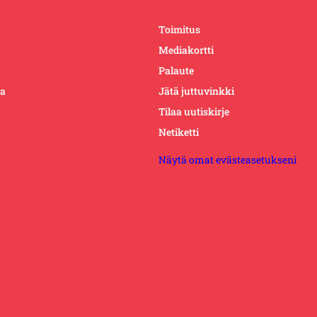
Toimitus
Mediakortti
Palaute
ta
Jätä juttuvinkki
Tilaa uutiskirje
Netiketti
Näytä omat evästeasetukseni