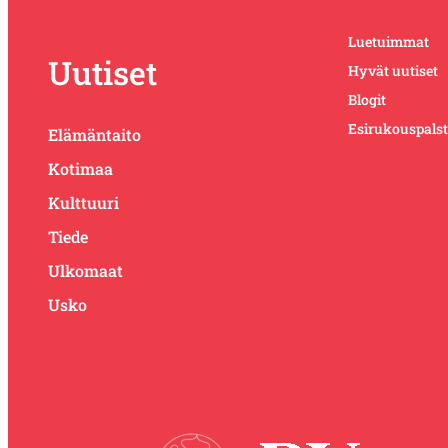
Luetuimmat
Uutiset
Hyvät uutiset
Blogit
Esirukouspals
Elämäntaito
Kotimaa
Kulttuuri
Tiede
Ulkomaat
Usko