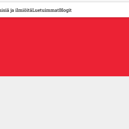
isiä ja ilmiöitä
Luetuimmat
Blogit