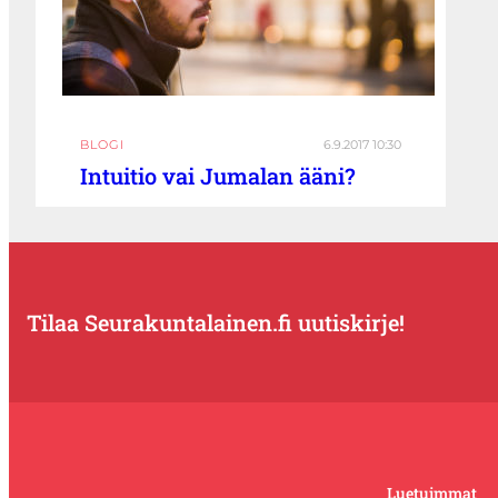
BLOGI
6.9.2017 10:30
Intuitio vai Jumalan ääni?
Tilaa Seurakuntalainen.fi uutiskirje!
Luetuimmat