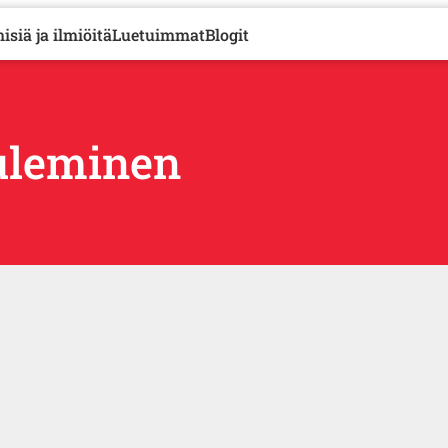
isiä ja ilmiöitä
Luetuimmat
Blogit
uleminen