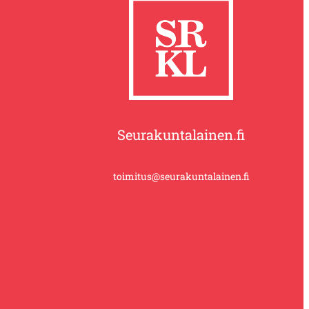
Seurakuntalainen.fi
toimitus@seurakuntalainen.fi