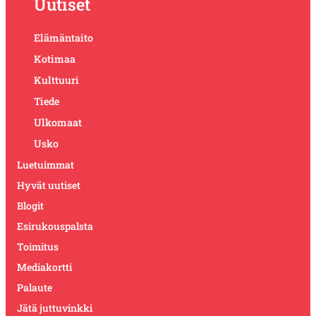
Uutiset
Elämäntaito
Kotimaa
Kulttuuri
Tiede
Ulkomaat
Usko
Luetuimmat
Hyvät uutiset
Blogit
Esirukouspalsta
Toimitus
Mediakortti
Palaute
Jätä juttuvinkki