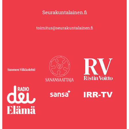
Seurakuntalainen.fi
toimitus@seurakuntalainen.fi