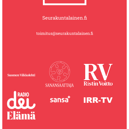
Seurakuntalainen.fi
toimitus@seurakuntalainen.fi