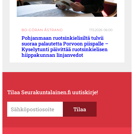
BO-GÖRAN ÅSTRAND
17.5.2026 06:00
Pohjanmaan ruotsinkielisiltä tulvii
suoraa palautetta Porvoon piispalle –
Kyselytunti päivittää ruotsinkielisen
hiippakunnan linjanvedot
Tilaa Seurakuntalainen.fi uutiskirje!