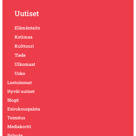
Uutiset
Elämäntaito
Kotimaa
Kulttuuri
Tiede
Ulkomaat
Usko
Luetuimmat
Hyvät uutiset
Blogit
Esirukouspalsta
Toimitus
Mediakortti
Palaute