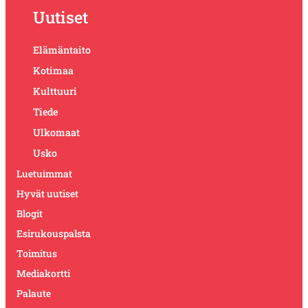
Uutiset
Elämäntaito
Kotimaa
Kulttuuri
Tiede
Ulkomaat
Usko
Luetuimmat
Hyvät uutiset
Blogit
Esirukouspalsta
Toimitus
Mediakortti
Palaute