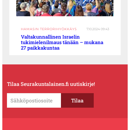
HAMASIN TERRORIHYÖKKÄYS
7.10.2024 09:43
Valtakunnallinen Israelin
tukimielenilmaus tänään – mukana
27 paikkakuntaa
Tilaa Seurakuntalainen.fi uutiskirje!