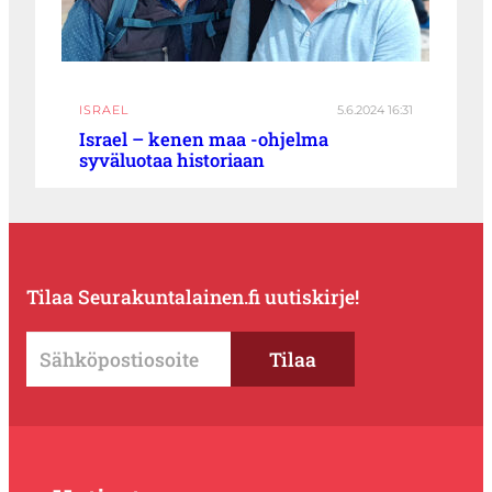
ISRAEL
5.6.2024 16:31
Israel – kenen maa -ohjelma
syväluotaa historiaan
Tilaa Seurakuntalainen.fi uutiskirje!