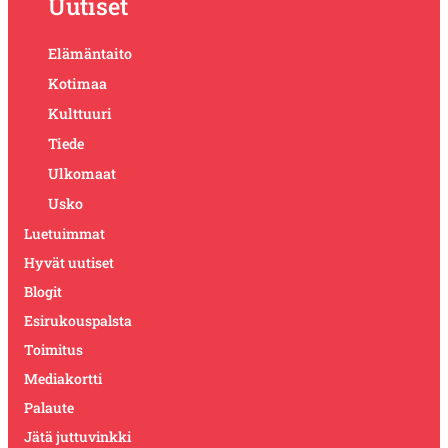
Uutiset
Elämäntaito
Kotimaa
Kulttuuri
Tiede
Ulkomaat
Usko
Luetuimmat
Hyvät uutiset
Blogit
Esirukouspalsta
Toimitus
Mediakortti
Palaute
Jätä juttuvinkki