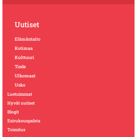
Uutiset
Elämäntaito
Kotimaa
Kulttuuri
Tiede
Ulkomaat
Usko
Luetuimmat
Hyvät uutiset
Blogit
Esirukouspalsta
Toimitus