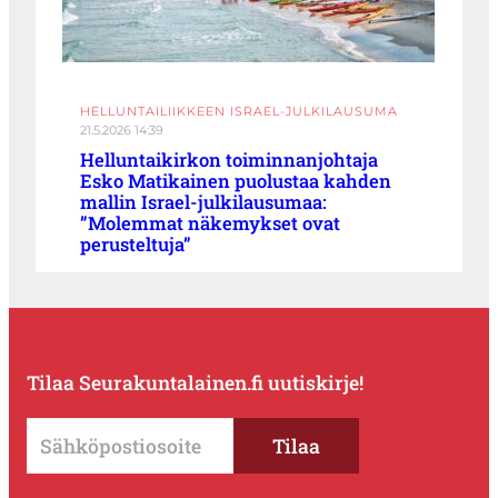
HELLUNTAILIIKKEEN ISRAEL-JULKILAUSUMA
21.5.2026 14:39
Helluntaikirkon toiminnanjohtaja
Esko Matikainen puolustaa kahden
mallin Israel-julkilausumaa:
”Molemmat näkemykset ovat
perusteltuja”
Tilaa Seurakuntalainen.fi uutiskirje!