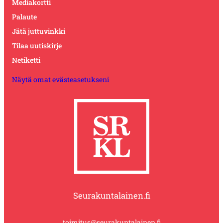
Mediakortti
Palaute
Jätä juttuvinkki
Tilaa uutiskirje
Netiketti
Näytä omat evästeasetukseni
Seurakuntalainen.fi
toimitus@seurakuntalainen.fi