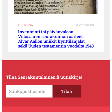
HISTORIA
31.3.2025 09:01
Inventointi toi päivänvaloon
Viitasaaren seurakunnan aarteet:
Alvar Aallon uniikit kynttilänjalat
sekä Uuden testamentin vuodelta 1548
Tilaa Seurakuntalainen.fi uutiskirje!