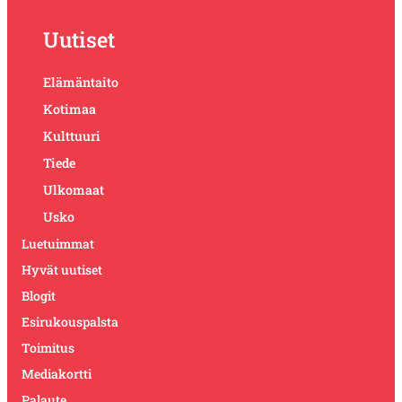
Uutiset
Elämäntaito
Kotimaa
Kulttuuri
Tiede
Ulkomaat
Usko
Luetuimmat
Hyvät uutiset
Blogit
Esirukouspalsta
Toimitus
Mediakortti
Palaute