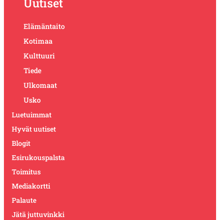
Uutiset
Elämäntaito
Kotimaa
Kulttuuri
Tiede
Ulkomaat
Usko
Luetuimmat
Hyvät uutiset
Blogit
Esirukouspalsta
Toimitus
Mediakortti
Palaute
Jätä juttuvinkki