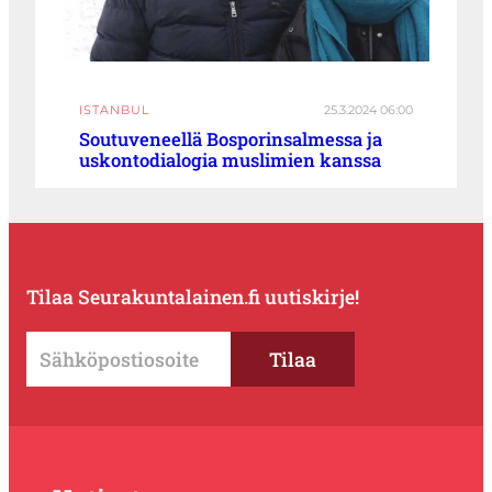
ISTANBUL
25.3.2024 06:00
Soutuveneellä Bosporinsalmessa ja
uskontodialogia muslimien kanssa
Tilaa Seurakuntalainen.fi uutiskirje!