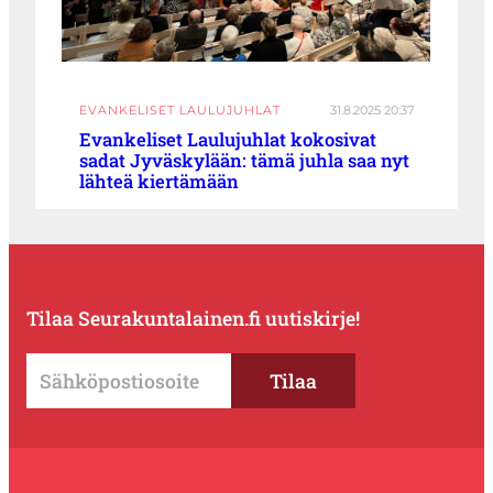
EVANKELISET LAULUJUHLAT
31.8.2025 20:37
Evankeliset Laulujuhlat kokosivat
sadat Jyväskylään: tämä juhla saa nyt
lähteä kiertämään
Tilaa Seurakuntalainen.fi uutiskirje!