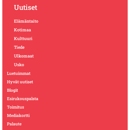
Uutiset
Elämäntaito
Kotimaa
Kulttuuri
Tiede
Ulkomaat
Usko
Luetuimmat
Hyvät uutiset
Blogit
Esirukouspalsta
Toimitus
Mediakortti
Palaute