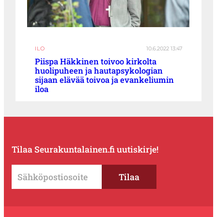
ILO
10.6.2022 13:47
Piispa Häkkinen toivoo kirkolta
huolipuheen ja hautapsykologian
sijaan elävää toivoa ja evankeliumin
iloa
Tilaa Seurakuntalainen.fi uutiskirje!