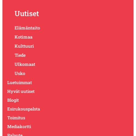
Uutiset
Elämäntaito
Kotimaa
Kulttuuri
Tiede
Ulkomaat
Usko
Luetuimmat
Hyvät uutiset
Blogit
Esirukouspalsta
Toimitus
Mediakortti
Palaute