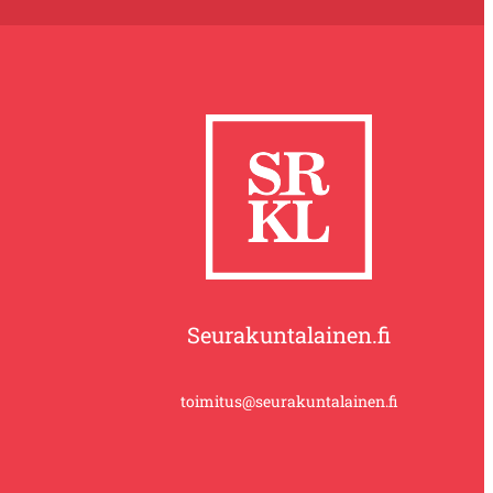
Seurakuntalainen.fi
toimitus@seurakuntalainen.fi