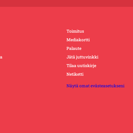
Toimitus
Mediakortti
Palaute
ta
Jätä juttuvinkki
Tilaa uutiskirje
Netiketti
Näytä omat evästeasetukseni