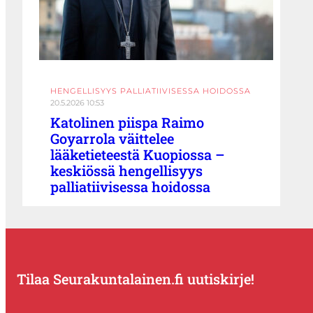
HENGELLISYYS PALLIATIIVISESSA HOIDOSSA
20.5.2026 10:53
Katolinen piispa Raimo
Goyarrola väittelee
lääketieteestä Kuopiossa –
keskiössä hengellisyys
palliatiivisessa hoidossa
Tilaa Seurakuntalainen.fi uutiskirje!