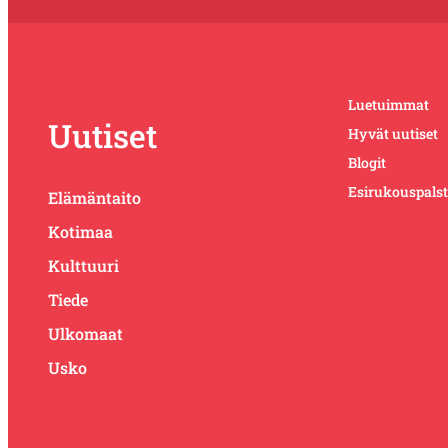
Luetuimmat
Uutiset
Hyvät uutiset
Blogit
Esirukouspals
Elämäntaito
Kotimaa
Kulttuuri
Tiede
Ulkomaat
Usko