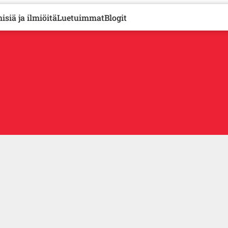
isiä ja ilmiöitä
Luetuimmat
Blogit