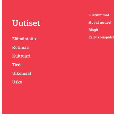
Luetuimmat
Uutiset
Hyvät uutiset
Blogit
Esirukouspals
Elämäntaito
Kotimaa
Kulttuuri
Tiede
Ulkomaat
Usko