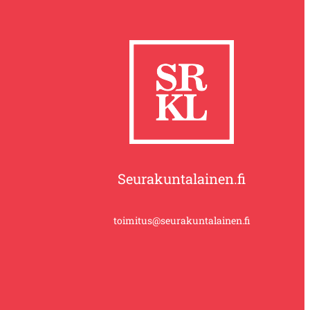
Seurakuntalainen.fi
toimitus@seurakuntalainen.fi