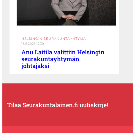
HELSINGIN SEURAKUNTAYHTYMÄ
18.6.2026 12:39
Anu Laitila valittiin Helsingin
seurakuntayhtymän
johtajaksi
Tilaa Seurakuntalainen.fi uutiskirje!