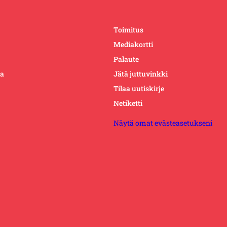
Toimitus
Mediakortti
Palaute
ta
Jätä juttuvinkki
Tilaa uutiskirje
Netiketti
Näytä omat evästeasetukseni