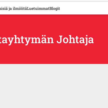
isiä ja ilmiöitä
Luetuimmat
Blogit
tayhtymän Johtaja