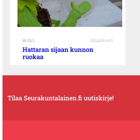
BLOGI
25.3.2019 14:13
Hattaran sijaan kunnon
ruokaa
Tilaa Seurakuntalainen.fi uutiskirje!