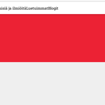
isiä ja ilmiöitä
Luetuimmat
Blogit