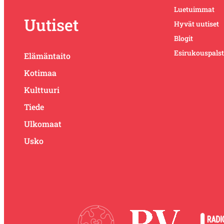
Luetuimmat
Uutiset
Hyvät uutiset
Blogit
Esirukouspals
Elämäntaito
Kotimaa
Kulttuuri
Tiede
Ulkomaat
Usko