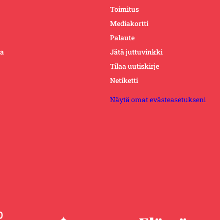
Toimitus
Mediakortti
Palaute
ta
Jätä juttuvinkki
Tilaa uutiskirje
Netiketti
Näytä omat evästeasetukseni