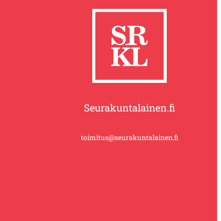
Seurakuntalainen.fi
toimitus@seurakuntalainen.fi