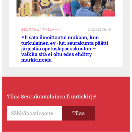
SEURAKUNTAELÄMÄ
21.5.2025 09:49
Yli sata ilmoittautui mukaan, kun
turkulainen ev.-lut. seurakunta päätti
järjestää opetuslapseuskoulun –
vaikka sitä ei oltu edes ehditty
markkinoida
Tilaa Seurakuntalainen.fi uutiskirje!