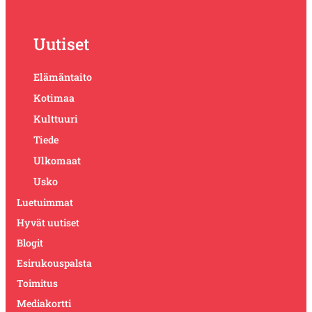
Uutiset
Elämäntaito
Kotimaa
Kulttuuri
Tiede
Ulkomaat
Usko
Luetuimmat
Hyvät uutiset
Blogit
Esirukouspalsta
Toimitus
Mediakortti