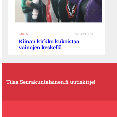
KIINA
5.8.2019 08:05
Kiinan kirkko kukoistaa
vainojen keskellä
Tilaa Seurakuntalainen.fi uutiskirje!