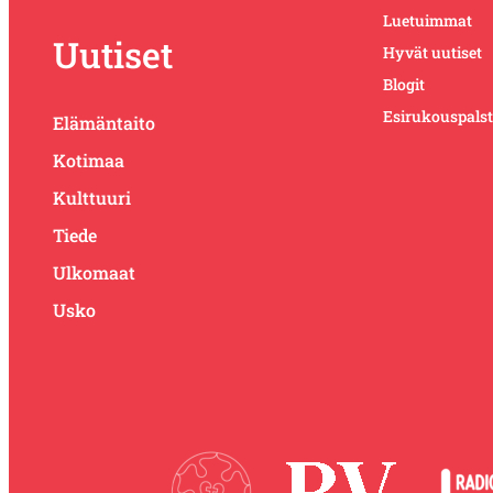
Luetuimmat
Uutiset
Hyvät uutiset
Blogit
Esirukouspals
Elämäntaito
Kotimaa
Kulttuuri
Tiede
Ulkomaat
Usko