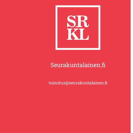
Seurakuntalainen.fi
toimitus@seurakuntalainen.fi