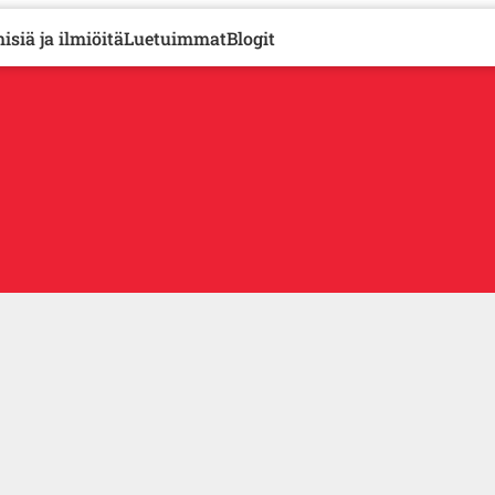
isiä ja ilmiöitä
Luetuimmat
Blogit