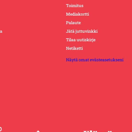
Toimitus
Mediakortti
Palaute
ta
Jätä juttuvinkki
Tilaa uutiskirje
Netiketti
Näytä omat evästeasetukseni