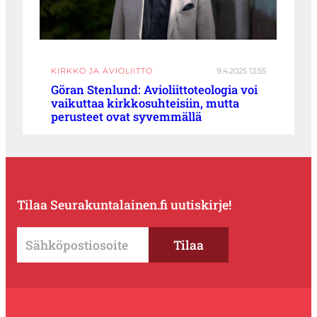
KIRKKO JA AVIOLIITTO
9.4.2025 13:55
Göran Stenlund: Avioliittoteologia voi
vaikuttaa kirkkosuhteisiin, mutta
perusteet ovat syvemmällä
Tilaa Seurakuntalainen.fi uutiskirje!