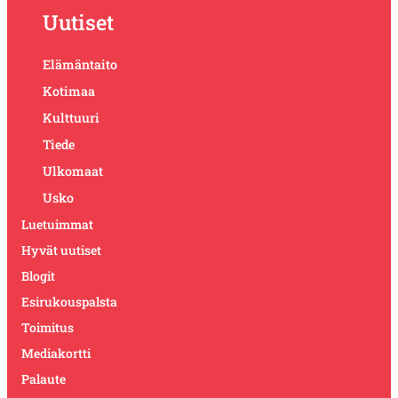
Uutiset
Elämäntaito
Kotimaa
Kulttuuri
Tiede
Ulkomaat
Usko
Luetuimmat
Hyvät uutiset
Blogit
Esirukouspalsta
Toimitus
Mediakortti
Palaute