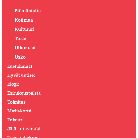
Elämäntaito
Kotimaa
Kulttuuri
Tiede
Ulkomaat
Usko
Luetuimmat
Hyvät uutiset
Blogit
Esirukouspalsta
Toimitus
Mediakortti
Palaute
Jätä juttuvinkki
Tilaa uutiskirje