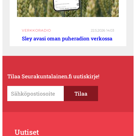
VERKKORADIO
22.5.2026 14:03
Sley avasi oman puheradion verkossa
Tilaa Seurakuntalainen.fi uutiskirje!
Uutiset