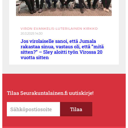
VIRON EVANKELIS-LUTERILAINEN KIRKKO
20.3.2025 14:30
Jos virolaiselle sanoi, että Jumala
rakastaa sinua, vastaus oli, että ”mitä
sitten?” – Sley aloitti työn Virossa 20
vuotta sitten
Tilaa Seurakuntalainen.fi uutiskirje!