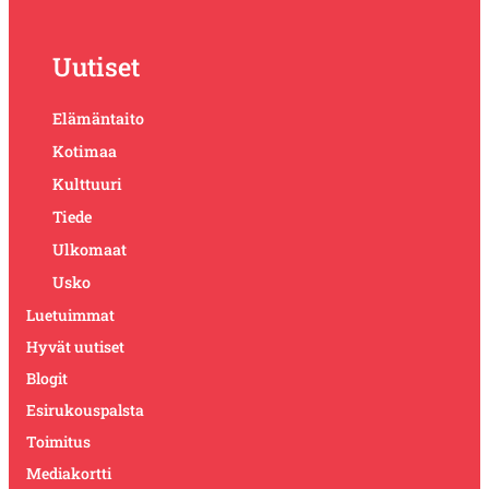
Uutiset
Elämäntaito
Kotimaa
Kulttuuri
Tiede
Ulkomaat
Usko
Luetuimmat
Hyvät uutiset
Blogit
Esirukouspalsta
Toimitus
Mediakortti