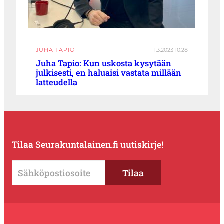
JUHA TAPIO
1.3.2023 10:28
Juha Tapio: Kun uskosta kysytään
julkisesti, en haluaisi vastata millään
latteudella
Tilaa Seurakuntalainen.fi uutiskirje!