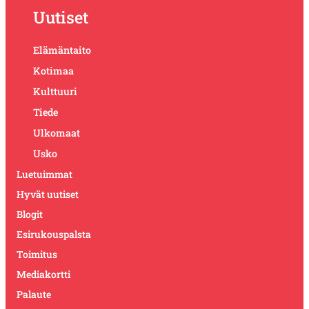
Uutiset
Elämäntaito
Kotimaa
Kulttuuri
Tiede
Ulkomaat
Usko
Luetuimmat
Hyvät uutiset
Blogit
Esirukouspalsta
Toimitus
Mediakortti
Palaute