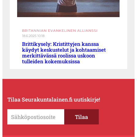
BRITANNIAN EVANKELINEN ALLIANSSI
18.6.2025 10:18
Brittikysely: Kristittyjen kanssa
käydyt keskustelut ja kohtaamiset
merkittävässä roolissa uskoon
tulleiden kokemuksissa
Tilaa Seurakuntalainen.fi uutiskirje!