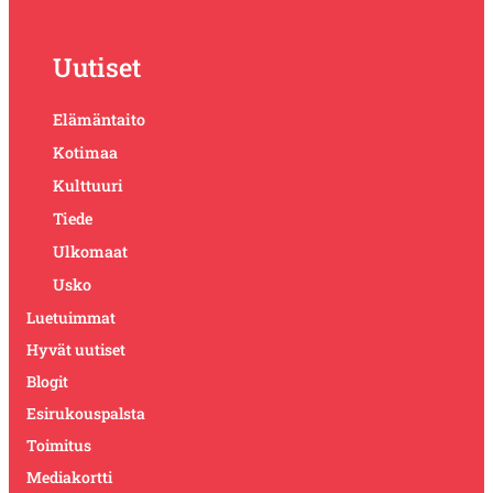
Uutiset
Elämäntaito
Kotimaa
Kulttuuri
Tiede
Ulkomaat
Usko
Luetuimmat
Hyvät uutiset
Blogit
Esirukouspalsta
Toimitus
Mediakortti